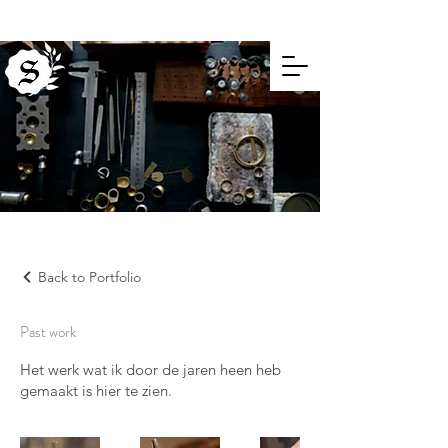
Back to Portfolio
Past work
Het werk wat ik door de jaren heen heb
gemaakt is hier te zien.