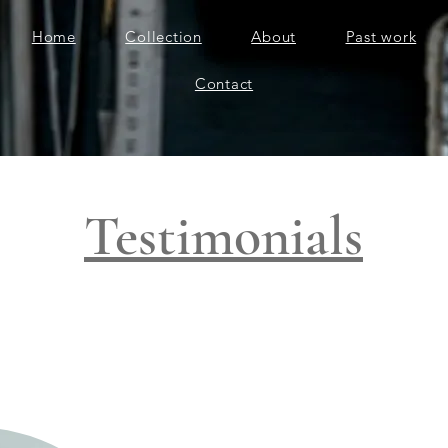
Home
Collection
About
Past work
Contact
Testimonials