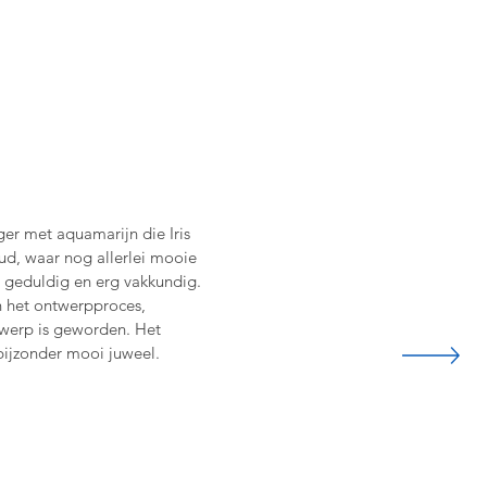
ger met aquamarijn die Iris
ud, waar nog allerlei mooie
f, geduldig en erg vakkundig.
n het ontwerpproces,
twerp is geworden. Het
 bijzonder mooi juweel.